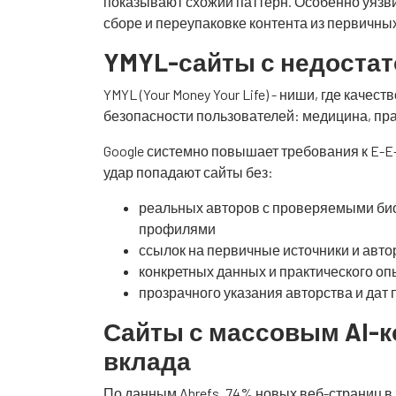
показывают схожий паттерн. Особенно уязви
сборе и переупаковке контента из первичны
YMYL-сайты с недостат
YMYL (Your Money Your Life) - ниши, где кач
безопасности пользователей: медицина, пра
Google системно повышает требования к E-E-
удар попадают сайты без:
реальных авторов с проверяемыми б
профилями
ссылок на первичные источники и авт
конкретных данных и практического опы
прозрачного указания авторства и дат
Сайты с массовым AI-к
вклада
По данным Ahrefs, 74% новых веб-страниц в