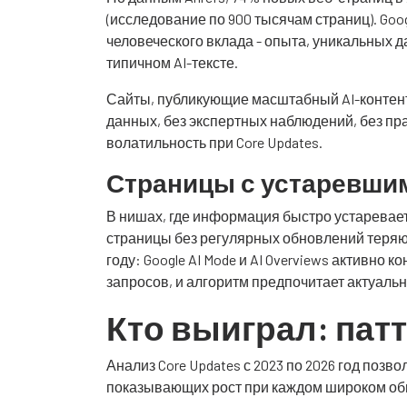
(исследование по 900 тысячам страниц). Goo
человеческого вклада - опыта, уникальных д
типичном AI-тексте.
Сайты, публикующие масштабный AI-контент
данных, без экспертных наблюдений, без пр
волатильность при Core Updates.
Страницы с устаревши
В нишах, где информация быстро устаревает
страницы без регулярных обновлений теряют
году: Google AI Mode и AI Overviews активн
запросов, и алгоритм предпочитает актуаль
Кто выиграл: пат
Анализ Core Updates с 2023 по 2026 год поз
показывающих рост при каждом широком об