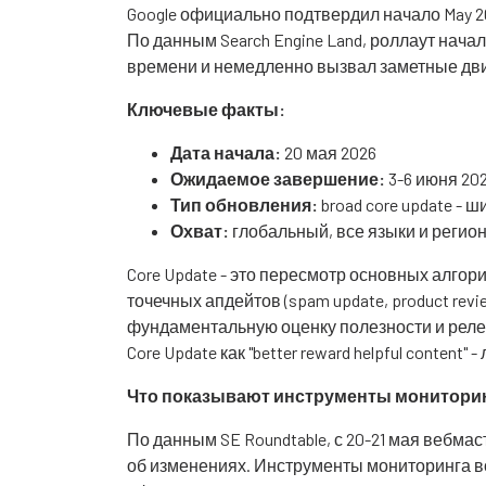
Google официально подтвердил начало May 202
По данным Search Engine Land, роллаут нача
времени и немедленно вызвал заметные дви
Ключевые факты:
Дата начала:
20 мая 2026
Ожидаемое завершение:
3-6 июня 202
Тип обновления:
broad core update -
Охват:
глобальный, все языки и регион
Core Update - это пересмотр основных алгор
точечных апдейтов (spam update, product revie
фундаментальную оценку полезности и релев
Core Update как "better reward helpful conten
Что показывают инструменты монитори
По данным SE Roundtable, с 20-21 мая вебм
об изменениях. Инструменты мониторинга волат