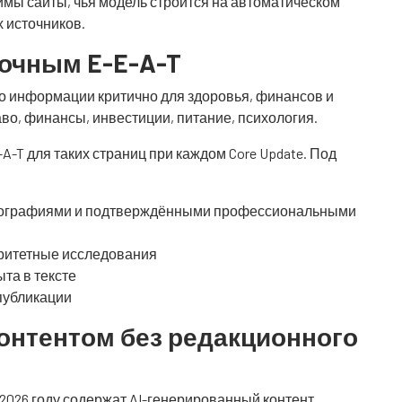
мы сайты, чья модель строится на автоматическом
х источников.
очным E-E-A-T
ество информации критично для здоровья, финансов и
во, финансы, инвестиции, питание, психология.
A-T для таких страниц при каждом Core Update. Под
иографиями и подтверждёнными профессиональными
оритетные исследования
та в тексте
 публикации
онтентом без редакционного
 2026 году содержат AI-генерированный контент