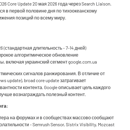
6 Core Update 20 мая 2026 года через Search Liaison.
лся в первой половине дня по тихоокеанскому
жения позиций по всему миру.
6 (стандартная длительность - 7-14 дней)
 широкое алгоритмическое обновление
ы, включая украинский сегмент google.com.ua
итмических сигналов ранжирования. В отличие от
ws update), broad core update затрагивает
антности контента. Google описывает цель каждого
t" - лучше вознаграждать полезный контент.
нга:
астера на форумах и в сообществах массово сообщают
ильности - Semrush Sensor, Sistrix Visibility, Mozcast