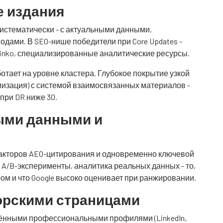
 издания
истематически - с актуальными данными,
дами. В SEO-нише победители при Core Updates -
acklinko, специализированные аналитические ресурсы.
аботает на уровне кластера. Глубокое покрытие узкой
мизация) с системой взаимосвязанных материалов -
 при DR ниже 30.
ыми данными и
факторов AEO-цитирования и одновременно ключевой
 A/B-эксперименты, аналитика реальных данных - то,
ом и что Google высоко оценивает при ранжировании.
орскими страницами
дёнными профессиональными профилями (LinkedIn,