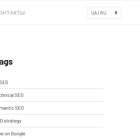
ОНТАКТЫ
UA | RU
ags
 SEO
chnical SEO
mantic SEO
O strategy
w on Google