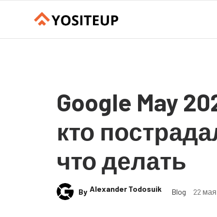
Google May 20
кто пострада
что делать
Alexander Todosuik
By
Blog
22 мая