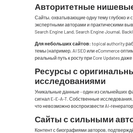
Авторитетные нишевые
Сайты, охватывающие одну тему глубоко и с
экспертными авторами и практическими выво
Search Engine Land, Search Engine Journal, B
Для небольших сайтов:
topical authority р
темы (например, AI SEO или eCommerce опти
реальный путь к росту при Core Updates даже
Ресурсы с оригинальн
исследованиями
Уникальные данные - один из сильнейших 
сигнал E-E-A-T. Собственные исследования,
что невозможно воспроизвести AI-генератор
Сайты с сильными авт
Контент с биографиями авторов, подтверж