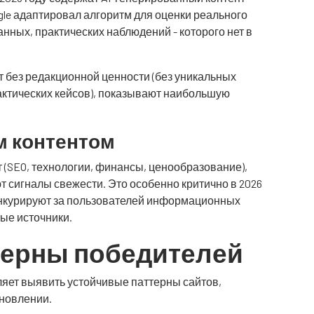
gle адаптировал алгоритм для оценки реального
анных, практических наблюдений - которого нет в
 без редакционной ценности (без уникальных
актических кейсов), показывают наибольшую
м контентом
 (SEO, технологии, финансы, ценообразование),
 сигналы свежести. Это особенно критично в 2026
о конкурируют за пользователей информационных
ные источники.
терны победителей
воляет выявить устойчивые паттерны сайтов,
новлении.