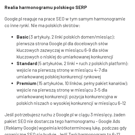
Realia harmonogramu polskiego SERP
Google.pl reaguje na prace SEO w tym samym harmonogramie
co inne rynki. Nie ma polskich skrótów:
Basic
(3 artykuły, 2 linki polskich domen/miesiąc):
pierwsza strona Google.pl dla docelowych słów
kluczowych zazwyczaj w miesiącu 6-9 dla słów
kluczowych o niskiej do umiarkowanej konkurencji
Standard
(5 artykułów, 2 linki + ruch z polskich platform):
wejście na pierwszą stronę w miesiącu 4-7 dla
umiarkowanej polskiej konkurencji rynkowej
Premium
(15 artykułów, 10 linków, pełny pakiet kanałów):
wejście na pierwszą stronę w miesiącu 3-5 dla
umiarkowanej konkurencji; pozycja konkurencyjna w
polskich niszach o wysokiej konkurencji w miesiącu 6-12
Jeśli potrzebujesz ruchu z Google.pl w ciągu 3 miesięcy, żaden
pakiet SEO nie dostarcza tego harmonogramu - Google Ads
(Reklamy Google) wypełnia krótkoterminową lukę, podczas gdy
organiczne SEO się buduje. Jeśli Twój harmonogram to 6-12