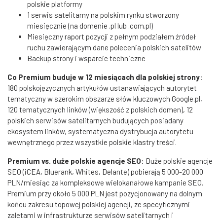
polskie platformy
1 serwis satelitarny na polskim rynku stworzony
miesięcznie (na domenie .pl lub .com.pl)
Miesięczny raport pozycji z pełnym podziałem źródeł
ruchu zawierającym dane polecenia polskich satelitów
Backup strony i wsparcie techniczne
Co Premium buduje w 12 miesiącach dla polskiej strony
:
180 polskojęzycznych artykułów ustanawiających autorytet
tematyczny w szerokim obszarze słów kluczowych Google.pl,
120 tematycznych linków (większość z polskich domen), 12
polskich serwisów satelitarnych budujących posiadany
ekosystem linków, systematyczna dystrybucja autorytetu
wewnętrznego przez wszystkie polskie klastry treści.
Premium vs. duże polskie agencje SEO
: Duże polskie agencje
SEO (iCEA, Bluerank, Whites, Delante) pobierają 5 000-20 000
PLN/miesiąc za kompleksowe wielokanałowe kampanie SEO.
Premium przy około 5 000 PLN jest pozycjonowany na dolnym
końcu zakresu topowej polskiej agencji, ze specyficznymi
zaletami w infrastrukturze serwisów satelitarnych i