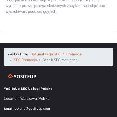
wyrazne: prawie polowa sledzonych zapytan traci objetosc
wyszukiwan, podczas gdy jed...
Jesteś tutaj:
Optymalizacja SEO
Promocja
SEO Promocja
Cennik SEO marketingu
YoSiteUp SEO Usługi Polska
Location:
Warszawa
,
Polska
Email:
poland@yositeup.com