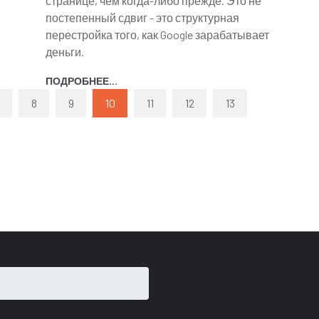
странице, чем когда-либо прежде. Это не
постепенный сдвиг - это структурная
перестройка того, как Google зарабатывает
деньги.
ПОДРОБНЕЕ...
8
9
10
11
12
13