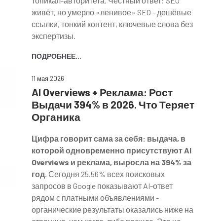
топикал-авторитета. Честный ответ: SEO
живёт, но умерло «ленивое» SEO - дешёвые
ссылки, тонкий контент, ключевые слова без
экспертизы.
ПОДРОБНЕЕ...
11 мая 2026
AI Overviews + Реклама: Рост
Выдачи 394% в 2026. Что Теряет
Органика
Цифра говорит сама за себя: выдача, в
которой одновременно присутствуют AI
Overviews и реклама, выросла на 394% за
год.
Сегодня 25.56% всех поисковых
запросов в Google показывают AI-ответ
рядом с платными объявлениями -
органические результаты оказались ниже на