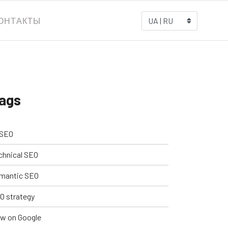
ОНТАКТЫ
UA | RU
ags
 SEO
chnical SEO
mantic SEO
O strategy
w on Google