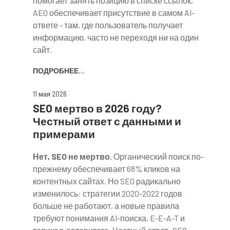
помогает занять позицию в списке ссылок,
AEO обеспечивает присутствие в самом AI-
ответе - там, где пользователь получает
информацию, часто не переходя ни на один
сайт.
ПОДРОБНЕЕ...
11 мая 2026
SEO мертво в 2026 году?
Честный ответ с данными и
примерами
Нет, SEO не мертво.
Органический поиск по-
прежнему обеспечивает 68% кликов на
контентных сайтах. Но SEO радикально
изменилось: стратегии 2020-2022 годов
больше не работают, а новые правила
требуют понимания AI-поиска, E-E-A-T и